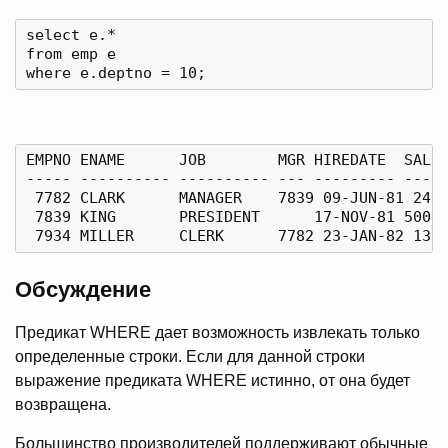
select e.*

from emp e

EMPNO ENAME      JOB        MGR HIREDATE  SAL C
----- ---------- ---------- --- --------- --- -
 7782 CLARK      MANAGER    7839 09-JUN-81 2450
 7839 KING       PRESIDENT      17-NOV-81 5000 
Обсуждение
Предикат WHERE дает возможность извлекать только
определенные строки. Если для данной строки
выражение предиката WHERE истинно, от она будет
возвращена.
Большинство производителей поддерживают обычные